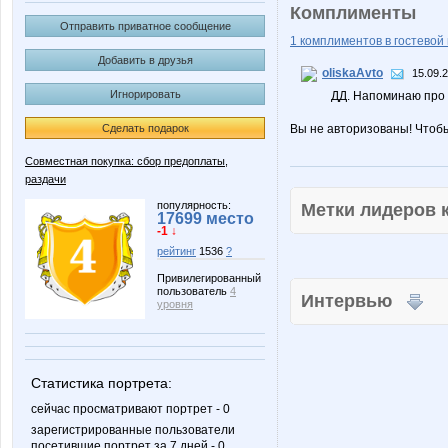
Комплименты
Отправить приватное сообщение
1 комплиментов в гостевой 
Добавить в друзья
oliskaAvto
15.09.
Игнорировать
ДД. Напоминаю про
Сделать подарок
Вы не авторизованы! Чтоб
Совместная покупка: сбор предоплаты,
раздачи
популярность:
Метки лидеров
17699 место
-1 ↓
рейтинг
1536
?
Привилегированный
пользователь
4
Интервью
уровня
Статистика портрета:
сейчас просматривают портрет - 0
зарегистрированные пользователи
посетившие портрет за 7 дней - 0